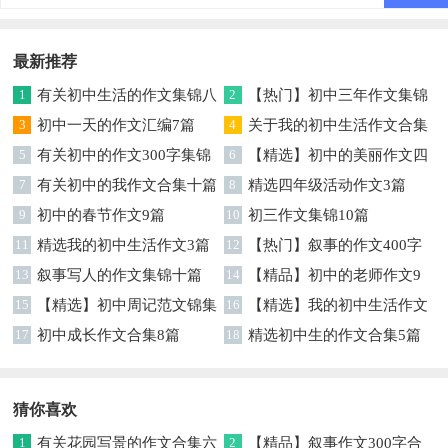
最新推荐
1
有关初中生活的作文集锦八
2
【热门】初中三年作文集锦
篇
3
初中一天的作文汇编7篇
六篇
4
关于我的初中生活作文合集
5
有关初中的作文300字集锦
七篇
6
【精选】初中的美丽作文四
七篇
7
有关初中的我作文合集十篇
篇
8
精选四年级活动作文3篇
9
初中的春节作文9篇
10
初三作文集锦10篇
11
精选我的初中生活作文3篇
12
【热门】叙事的作文400字
13
叙事写人的作文集锦十篇
集锦7篇
14
【精品】初中的老师作文9
15
【精选】初中周记范文锦集
篇
16
【精选】我的初中生活作文
9篇
17
初中成长作文合集8篇
汇编八篇
18
精选初中生的作文合集5篇
猜你喜欢
1
有关花园写景的作文合集六
2
【精品】叙事作文300字合