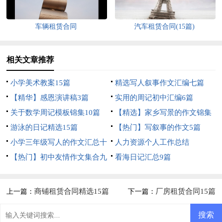
车辆租赁合同
汽车租赁合同(15篇)
相关文章推荐
小学美术教案15篇
精选写人叙事作文汇编七篇
【精华】感恩演讲稿3篇
实用的周记初中汇编6篇
关于数学周记模板锦集10篇
【精选】家乡写景的作文锦集
游泳的日记精选15篇
5篇
【热门】写叙事的作文5篇
小学三年级写人的作文汇总十
人力资源个人工作总结
篇
【热门】初中友情作文集合九
看海日记汇总9篇
篇
商铺租赁合同精选15篇
厂房租赁合同15篇
上一篇：
下一篇：