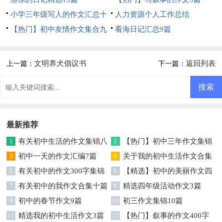
小学三年级写人的作文汇总十
人力资源个人工作总结
篇
【热门】初中友情作文集合九
看海日记汇总9篇
篇
文明养犬倡议书
返回列表
上一篇：
下一篇：
最新推荐
1
有关初中生活的作文集锦八
2
【热门】初中三年作文集锦
篇
3
初中一天的作文汇编7篇
六篇
4
关于我的初中生活作文合集
5
有关初中的作文300字集锦
七篇
6
【精选】初中的美丽作文四
七篇
7
有关初中的我作文合集十篇
篇
8
精选四年级活动作文3篇
9
初中的春节作文9篇
10
初三作文集锦10篇
11
精选我的初中生活作文3篇
12
【热门】叙事的作文400字