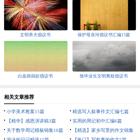
文明养犬倡议书
保护母亲河倡议书汇编15篇
白血病捐款倡议书
致毕业生文明离校倡议书
相关文章推荐
小学美术教案15篇
精选写人叙事作文汇编七篇
【精华】感恩演讲稿3篇
实用的周记初中汇编6篇
关于数学周记模板锦集10篇
【精选】家乡写景的作文锦集
游泳的日记精选15篇
5篇
【热门】写叙事的作文5篇