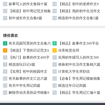
13
叙事写人的作文集锦十篇
集锦7篇
14
【精品】初中的老师作文9
15
【精选】初中周记范文锦集
篇
16
【精选】我的初中生活作文
9篇
17
初中成长作文合集8篇
汇编八篇
18
精选初中生的作文合集5篇
猜你喜欢
1
有关花园写景的作文合集六
2
【精品】叙事作文300字合
篇
3
【精选】下雪的日记范文6
集5篇
4
冷库租赁合同
篇
5
【热门】叙事的作文400字
6
实用的年级写人的作文300
合集9篇
7
精选游玩日记4篇
字合集九篇
8
体验初中生活作文集锦六篇
9
【实用】初中的校园作文
10
计算机大学生求职信
300字汇总7篇
11
有关叙事的作文汇总六篇
12
【必备】学生周记模板锦集
13
有关中学生周记四篇
五篇
14
精选过年日记四篇
15
解除劳动关系协议书锦集9
16
【精品】学生周记汇编十篇
篇