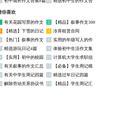
7
初中成长作文合集8篇
18
精选初中生的作文合
文锦集9篇
活作文汇编八篇
集5篇
猜你喜欢
1
有关花园写景的作文
2
【精品】叙事作文300
3
【精选】下雪的日记
4
冷库租赁合同
合集六篇
字合集5篇
5
【热门】叙事的作文
6
实用的年级写人的作
范文6篇
7
精选游玩日记4篇
8
体验初中生活作文集
400字合集9篇
文300字合集九篇
9
【实用】初中的校园
10
计算机大学生求职信
锦六篇
1
有关叙事的作文汇总
12
【必备】学生周记模
作文300字汇总7篇
3
有关中学生周记四篇
14
精选过年日记四篇
六篇
板锦集五篇
5
解除劳动关系协议书
16
【精品】学生周记汇
锦集9篇
编十篇