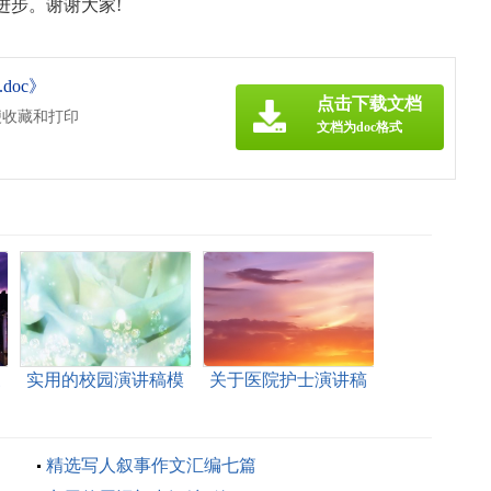
进步。谢谢大家!
oc》
点击下载文档
便收藏和打印
文档为doc格式
三
实用的校园演讲稿模
关于医院护士演讲稿
板汇编7篇
集合六篇
精选写人叙事作文汇编七篇