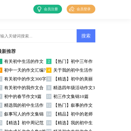
会员注册
会员登录
最新推荐
1
有关初中生活的作文
2
【热门】初中三年作
3
初中一天的作文汇编7
4
关于我的初中生活作
集锦八篇
文集锦六篇
5
有关初中的作文300字
6
【精选】初中的美丽
篇
文合集七篇
7
有关初中的我作文合
8
精选四年级活动作文3
集锦七篇
作文四篇
9
初中的春节作文9篇
10
初三作文集锦10篇
集十篇
篇
1
精选我的初中生活作
12
【热门】叙事的作文
3
叙事写人的作文集锦
14
【精品】初中的老师
文3篇
400字集锦7篇
5
【精选】初中周记范
16
【精选】我的初中生
十篇
作文9篇