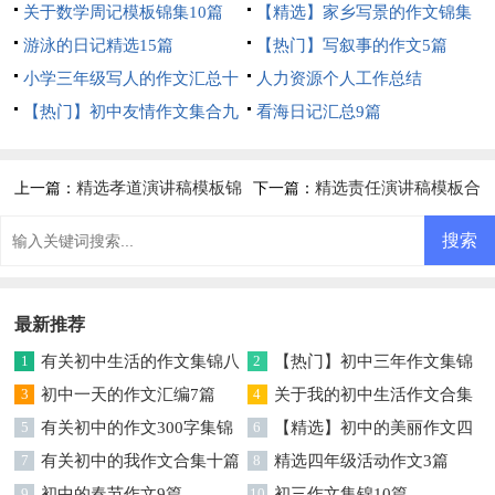
关于数学周记模板锦集10篇
【精选】家乡写景的作文锦集
游泳的日记精选15篇
5篇
【热门】写叙事的作文5篇
小学三年级写人的作文汇总十
人力资源个人工作总结
篇
【热门】初中友情作文集合九
看海日记汇总9篇
篇
精选孝道演讲稿模板锦
精选责任演讲稿模板合
上一篇：
下一篇：
集六篇
集九篇
最新推荐
1
有关初中生活的作文集锦八
2
【热门】初中三年作文集锦
篇
3
初中一天的作文汇编7篇
六篇
4
关于我的初中生活作文合集
5
有关初中的作文300字集锦
七篇
6
【精选】初中的美丽作文四
七篇
7
有关初中的我作文合集十篇
篇
8
精选四年级活动作文3篇
9
初中的春节作文9篇
10
初三作文集锦10篇