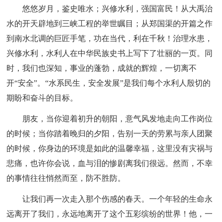
悠悠岁月，鉴史唯水；兴修水利，强国富民！从大禹治
水的开天辟地到三峡工程的举世瞩目；从郑国渠的开篇之作
到南水北调的巨匠手笔，功在当代，利在千秋！治理水患，
兴修水利，水利人在中华民族史书上写下了壮丽的一页。同
时，我们也深知，事业的蓬勃，成就的辉煌，一切离不
开“安全”。“水系民生，安全发展”是我们每个水利人殷切的
期盼和奋斗的目标。
朋友，当你迎着初升的朝阳，意气风发地走向工作岗位
的时候；当你踏着晚归的夕阳，告别一天的劳累与亲人团聚
的时候，你身边的环境是如此的温馨幸福，这里没有灾祸与
悲痛，也许你会说，血与泪的惨剧离我们很远。然而，不幸
的事情往往悄然而至，防不胜防。
让我们再一次走入那个伤感的春天。一个年轻的生命永
远离开了我们，永远地离开了这个五彩缤纷的世界！他，一