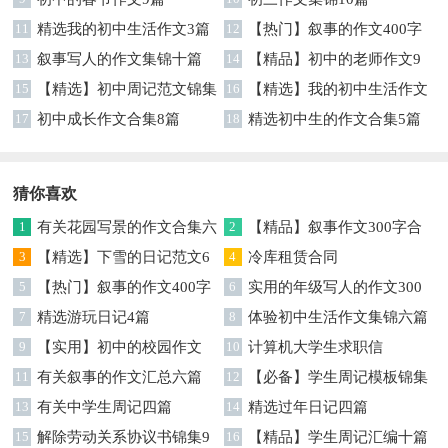
11
精选我的初中生活作文3篇
12
【热门】叙事的作文400字
13
叙事写人的作文集锦十篇
集锦7篇
14
【精品】初中的老师作文9
15
【精选】初中周记范文锦集
篇
16
【精选】我的初中生活作文
9篇
17
初中成长作文合集8篇
汇编八篇
18
精选初中生的作文合集5篇
猜你喜欢
1
有关花园写景的作文合集六
2
【精品】叙事作文300字合
篇
3
【精选】下雪的日记范文6
集5篇
4
冷库租赁合同
篇
5
【热门】叙事的作文400字
6
实用的年级写人的作文300
合集9篇
7
精选游玩日记4篇
字合集九篇
8
体验初中生活作文集锦六篇
9
【实用】初中的校园作文
10
计算机大学生求职信
300字汇总7篇
11
有关叙事的作文汇总六篇
12
【必备】学生周记模板锦集
13
有关中学生周记四篇
五篇
14
精选过年日记四篇
15
解除劳动关系协议书锦集9
16
【精品】学生周记汇编十篇