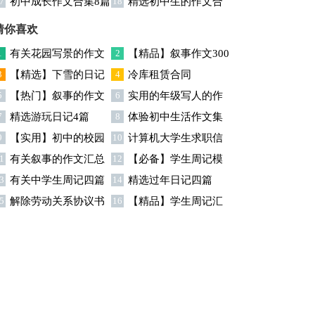
7
初中成长作文合集8篇
18
精选初中生的作文合
文锦集9篇
活作文汇编八篇
集5篇
猜你喜欢
1
有关花园写景的作文
2
【精品】叙事作文300
3
【精选】下雪的日记
4
冷库租赁合同
合集六篇
字合集5篇
5
【热门】叙事的作文
6
实用的年级写人的作
范文6篇
7
精选游玩日记4篇
8
体验初中生活作文集
400字合集9篇
文300字合集九篇
9
【实用】初中的校园
10
计算机大学生求职信
锦六篇
1
有关叙事的作文汇总
12
【必备】学生周记模
作文300字汇总7篇
3
有关中学生周记四篇
14
精选过年日记四篇
六篇
板锦集五篇
5
解除劳动关系协议书
16
【精品】学生周记汇
锦集9篇
编十篇