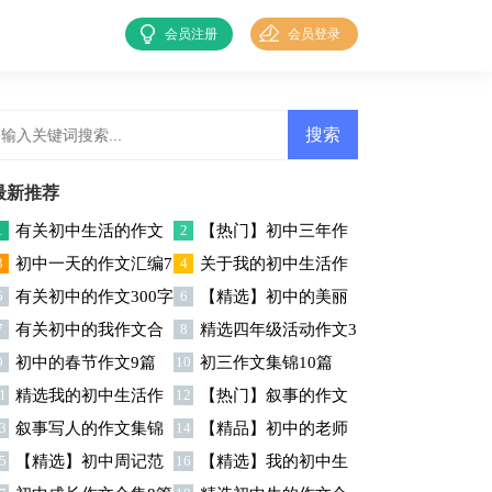
会员注册
会员登录
最新推荐
1
有关初中生活的作文
2
【热门】初中三年作
3
初中一天的作文汇编7
4
关于我的初中生活作
集锦八篇
文集锦六篇
5
有关初中的作文300字
6
【精选】初中的美丽
篇
文合集七篇
7
有关初中的我作文合
8
精选四年级活动作文3
集锦七篇
作文四篇
9
初中的春节作文9篇
10
初三作文集锦10篇
集十篇
篇
1
精选我的初中生活作
12
【热门】叙事的作文
3
叙事写人的作文集锦
14
【精品】初中的老师
文3篇
400字集锦7篇
5
【精选】初中周记范
16
【精选】我的初中生
十篇
作文9篇