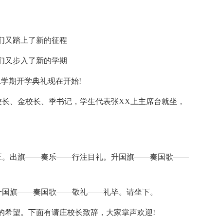
们又踏上了新的征程
们又步入了新的学期
二学期开学典礼现在开始!
校长、金校长、季书记，学生代表张XX上主席台就坐，
立正。出旗——奏乐——行注目礼。升国旗——奏国歌——
升国旗——奏国歌——敬礼——礼毕。请坐下。
的希望。下面有请庄校长致辞，大家掌声欢迎!