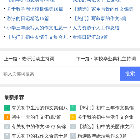
关于数学周记模板锦集10篇
【精选】家乡写景的作文锦集
游泳的日记精选15篇
5篇
【热门】写叙事的作文5篇
小学三年级写人的作文汇总十
人力资源个人工作总结
篇
【热门】初中友情作文集合九
看海日记汇总9篇
篇
教研活动主持词
学校毕业典礼主持词
上一篇：
下一篇：
最新推荐
1
有关初中生活的作文集锦八
2
【热门】初中三年作文集锦
篇
3
初中一天的作文汇编7篇
六篇
4
关于我的初中生活作文合集
5
有关初中的作文300字集锦
七篇
6
【精选】初中的美丽作文四
七篇
7
有关初中的我作文合集十篇
篇
8
精选四年级活动作文3篇