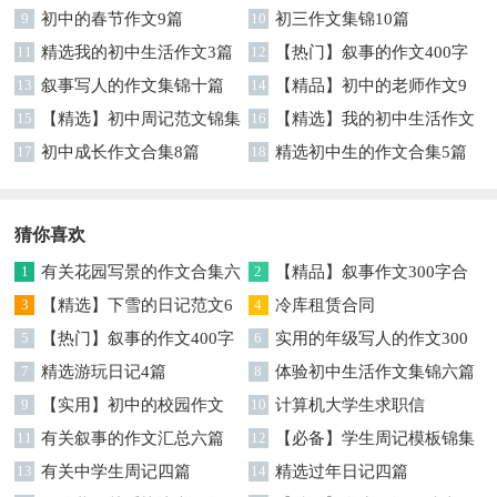
9
初中的春节作文9篇
10
初三作文集锦10篇
11
精选我的初中生活作文3篇
12
【热门】叙事的作文400字
13
叙事写人的作文集锦十篇
集锦7篇
14
【精品】初中的老师作文9
15
【精选】初中周记范文锦集
篇
16
【精选】我的初中生活作文
9篇
17
初中成长作文合集8篇
汇编八篇
18
精选初中生的作文合集5篇
猜你喜欢
1
有关花园写景的作文合集六
2
【精品】叙事作文300字合
篇
3
【精选】下雪的日记范文6
集5篇
4
冷库租赁合同
篇
5
【热门】叙事的作文400字
6
实用的年级写人的作文300
合集9篇
7
精选游玩日记4篇
字合集九篇
8
体验初中生活作文集锦六篇
9
【实用】初中的校园作文
10
计算机大学生求职信
300字汇总7篇
11
有关叙事的作文汇总六篇
12
【必备】学生周记模板锦集
13
有关中学生周记四篇
五篇
14
精选过年日记四篇