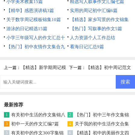
小学美术教案15篇
精选写人叙事作文汇编七篇
【精华】感恩演讲稿3篇
实用的周记初中汇编6篇
关于数学周记模板锦集10篇
【精选】家乡写景的作文锦集
游泳的日记精选15篇
5篇
【热门】写叙事的作文5篇
小学三年级写人的作文汇总十
人力资源个人工作总结
篇
【热门】初中友情作文集合九
看海日记汇总9篇
篇
【精选】新学期周记模
【精选】初中周记范文
上一篇：
下一篇：
板汇总10篇
锦集9篇
最新推荐
1
有关初中生活的作文集锦八
2
【热门】初中三年作文集锦
篇
3
初中一天的作文汇编7篇
六篇
4
关于我的初中生活作文合集
5
有关初中的作文300字集锦
七篇
6
【精选】初中的美丽作文四