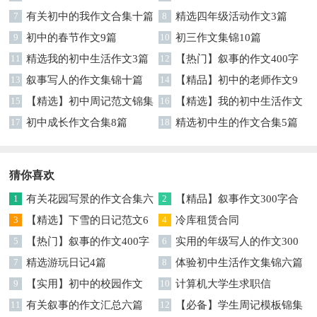
七篇
7
有关初中的我作文合集十篇
篇
8
精选四年级活动作文3篇
9
初中的春节作文9篇
10
初三作文集锦10篇
11
精选我的初中生活作文3篇
12
【热门】叙事的作文400字
13
叙事写人的作文集锦十篇
集锦7篇
14
【精品】初中的老师作文9
15
【精选】初中周记范文锦集
篇
16
【精选】我的初中生活作文
9篇
17
初中成长作文合集8篇
汇编八篇
18
精选初中生的作文合集5篇
猜你喜欢
1
有关花园写景的作文合集六
2
【精品】叙事作文300字合
篇
3
【精选】下雪的日记范文6
集5篇
4
冷库租赁合同
篇
5
【热门】叙事的作文400字
6
实用的年级写人的作文300
合集9篇
7
精选游玩日记4篇
字合集九篇
8
体验初中生活作文集锦六篇
9
【实用】初中的校园作文
10
计算机大学生求职信
300字汇总7篇
11
有关叙事的作文汇总六篇
12
【必备】学生周记模板锦集