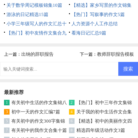
关于数学周记模板锦集10篇
【精选】家乡写景的作文锦集
游泳的日记精选15篇
5篇
【热门】写叙事的作文5篇
小学三年级写人的作文汇总十
人力资源个人工作总结
篇
【热门】初中友情作文集合九
看海日记汇总9篇
篇
出纳的辞职报告
教师辞职报告模板
上一篇：
下一篇：
最新推荐
1
有关初中生活的作文集锦八
2
【热门】初中三年作文集锦
篇
3
初中一天的作文汇编7篇
六篇
4
关于我的初中生活作文合集
5
有关初中的作文300字集锦
七篇
6
【精选】初中的美丽作文四
七篇
7
有关初中的我作文合集十篇
篇
8
精选四年级活动作文3篇