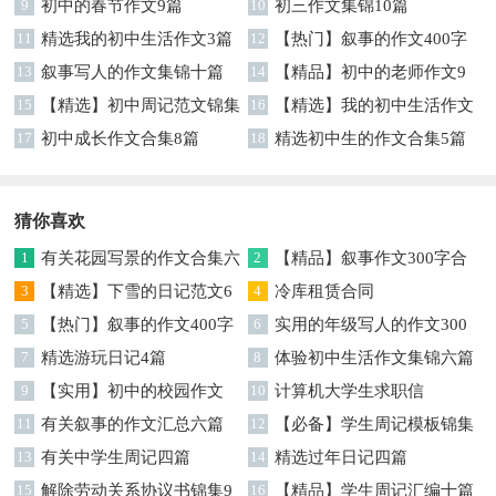
9
初中的春节作文9篇
10
初三作文集锦10篇
11
精选我的初中生活作文3篇
12
【热门】叙事的作文400字
13
叙事写人的作文集锦十篇
集锦7篇
14
【精品】初中的老师作文9
15
【精选】初中周记范文锦集
篇
16
【精选】我的初中生活作文
9篇
17
初中成长作文合集8篇
汇编八篇
18
精选初中生的作文合集5篇
猜你喜欢
1
有关花园写景的作文合集六
2
【精品】叙事作文300字合
篇
3
【精选】下雪的日记范文6
集5篇
4
冷库租赁合同
篇
5
【热门】叙事的作文400字
6
实用的年级写人的作文300
合集9篇
7
精选游玩日记4篇
字合集九篇
8
体验初中生活作文集锦六篇
9
【实用】初中的校园作文
10
计算机大学生求职信
300字汇总7篇
11
有关叙事的作文汇总六篇
12
【必备】学生周记模板锦集
13
有关中学生周记四篇
五篇
14
精选过年日记四篇
15
解除劳动关系协议书锦集9
16
【精品】学生周记汇编十篇