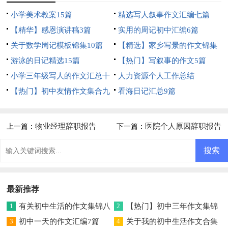
小学美术教案15篇
精选写人叙事作文汇编七篇
【精华】感恩演讲稿3篇
实用的周记初中汇编6篇
关于数学周记模板锦集10篇
【精选】家乡写景的作文锦集
游泳的日记精选15篇
5篇
【热门】写叙事的作文5篇
小学三年级写人的作文汇总十
人力资源个人工作总结
篇
【热门】初中友情作文集合九
看海日记汇总9篇
篇
物业经理辞职报告
医院个人原因辞职报告
上一篇：
下一篇：
最新推荐
1
有关初中生活的作文集锦八
2
【热门】初中三年作文集锦
篇
3
初中一天的作文汇编7篇
六篇
4
关于我的初中生活作文合集