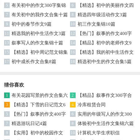
5
有关初中的作文300字集锦
七篇
6
【精选】初中的美丽作文四
七篇
7
有关初中的我作文合集十篇
篇
8
精选四年级活动作文3篇
9
初中的春节作文9篇
10
初三作文集锦10篇
11
精选我的初中生活作文3篇
12
【热门】叙事的作文400字
13
叙事写人的作文集锦十篇
集锦7篇
14
【精品】初中的老师作文9
15
【精选】初中周记范文锦集
篇
16
【精选】我的初中生活作文
9篇
17
初中成长作文合集8篇
汇编八篇
18
精选初中生的作文合集5篇
猜你喜欢
1
有关花园写景的作文合集六
2
【精品】叙事作文300字合
篇
3
【精选】下雪的日记范文6
集5篇
4
冷库租赁合同
篇
5
【热门】叙事的作文400字
6
实用的年级写人的作文300
合集9篇
7
精选游玩日记4篇
字合集九篇
8
体验初中生活作文集锦六篇
9
【实用】初中的校园作文
10
计算机大学生求职信