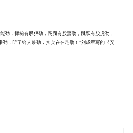
股能劲，挥槌有股狠劲，踢腿有股蛮劲，跳跃有股虎劲，
带劲，听了给人鼓劲，实实在在足劲！”刘成章写的《安
。