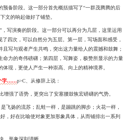
的预备阶段。这一部分首先概括描写了“一群茂腾腾的后
为下文的响起做好了铺垫。
…”，写演奏的阶段。这一部分可以再分为几层，这里运用
出现了四次，可以自然分为五层。第一层，写场面和感受，
并且写与观者产生共鸣，突出这力量给人的震撼和鼓舞；
生命力的奇伟磅礴；第四层，写舞姿，极赞所显示的力量
的体现，更使人产生一种崇高、向上的精神境界。
5个字……
p>C、从修辞上说：
排比增强了语势，更突出了安塞腰鼓恢宏磅礴的气势。
样，是飞扬的流苏；乱蛙一样，是蹦跳的脚步；火花一样，
得好，好在比喻使对象更加形象具体，从而铺排出一系列
明快，形象深刻清晰。