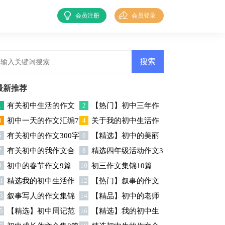
会员注册
会员登录
最新推荐
1
有关初中生活的作文
2
【热门】初中三年作
3
初中一天的作文汇编7
4
关于我的初中生活作
集锦八篇
文集锦六篇
5
有关初中的作文300字
6
【精选】初中的美丽
篇
文合集七篇
7
有关初中的我作文合
8
精选四年级活动作文3
集锦七篇
作文四篇
9
初中的春节作文9篇
10
初三作文集锦10篇
集十篇
篇
1
精选我的初中生活作
12
【热门】叙事的作文
3
叙事写人的作文集锦
14
【精品】初中的老师
文3篇
400字集锦7篇
5
【精选】初中周记范
16
【精选】我的初中生
十篇
作文9篇