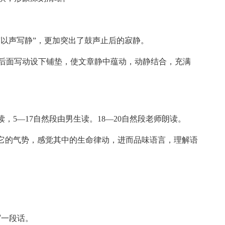
在“以声写静”，更加突出了鼓声止后的寂静。
章后面写动设下铺垫，使文章静中蕴动，动静结合，充满
，5—17自然段由男生读。18—20自然段老师朗读。
它的气势，感觉其中的生命律动，进而品味语言，理解语
）
写一段话。