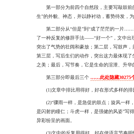
第一部分为前四个自然段，主要写敲鼓前
生”的外貌、神态，并以静衬动，蓄势待发，
第二部分从“但是”到“成了茫茫的一片…
了一种反复的修辞手法——“好一个”，文中
突出了气势的壮阔和豪放；第二层，写鼓声，
第三层，写后生们的动作，突出这力最体现了
之美；最后，写节奏，它是生命的渲泄、升华
第三部分即最后三个
……此处隐藏3027
(1)文章中排比用得好，好在形式多样的
(2)“骤雨一样，是急促的鼓点；旋风一
是闪射的瞳仁；斗虎一样，是强健的风姿”写
异彩纷呈的画面。
(3)文中的反复用得好，好在使语言节奏