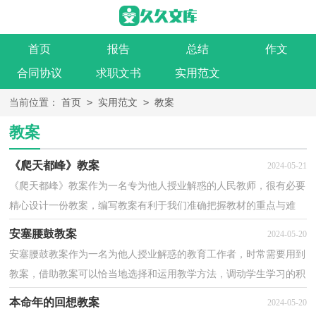
首页
报告
总结
作文
合同协议
求职文书
实用范文
>
>
当前位置：
首页
实用范文
教案
教案
《爬天都峰》教案
2024-05-21
《爬天都峰》教案作为一名专为他人授业解惑的人民教师，很有必要
精心设计一份教案，编写教案有利于我们准确把握教材的重点与难
点，进而选择恰当的教学方法。那么优秀的教案是什么...
安塞腰鼓教案
2024-05-20
安塞腰鼓教案作为一名为他人授业解惑的教育工作者，时常需要用到
教案，借助教案可以恰当地选择和运用教学方法，调动学生学习的积
极性。那么问题来了，教案应该怎么写？以下是小编整理...
本命年的回想教案
2024-05-20