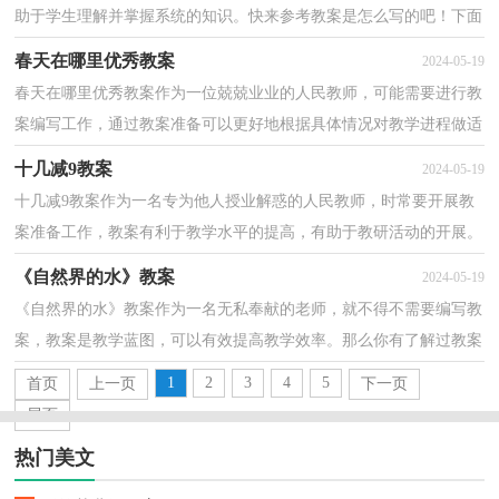
助于学生理解并掌握系统的知识。快来参考教案是怎么写的吧！下面
是小编收集整理的《葡萄沟》教案，仅供参考，欢迎大家...
春天在哪里优秀教案
2024-05-19
春天在哪里优秀教案作为一位兢兢业业的人民教师，可能需要进行教
案编写工作，通过教案准备可以更好地根据具体情况对教学进程做适
当的必要的调整。那么优秀的教案是什么样的呢？下...
十几减9教案
2024-05-19
十几减9教案作为一名专为他人授业解惑的人民教师，时常要开展教
案准备工作，教案有利于教学水平的提高，有助于教研活动的开展。
来参考自己需要的教案吧！下面是小编整理的十几减9教...
《自然界的水》教案
2024-05-19
《自然界的水》教案作为一名无私奉献的老师，就不得不需要编写教
案，教案是教学蓝图，可以有效提高教学效率。那么你有了解过教案
吗？以下是小编为大家收集的《自然界的水》教案，欢迎...
1
2
3
4
5
首页
上一页
下一页
尾页
热门美文