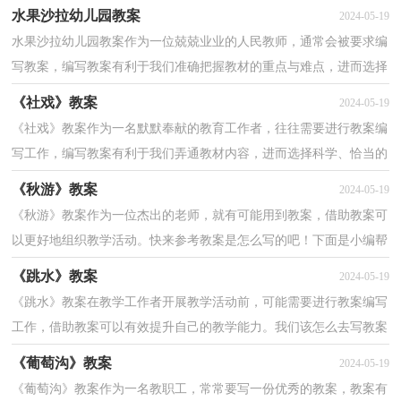
的必要的调整。我们应该怎么写教案呢？下面是小编...
水果沙拉幼儿园教案
2024-05-19
水果沙拉幼儿园教案作为一位兢兢业业的人民教师，通常会被要求编
写教案，编写教案有利于我们准确把握教材的重点与难点，进而选择
恰当的教学方法。那么什么样的教案才是好的呢？以下...
《社戏》教案
2024-05-19
《社戏》教案作为一名默默奉献的教育工作者，往往需要进行教案编
写工作，编写教案有利于我们弄通教材内容，进而选择科学、恰当的
教学方法。优秀的教案都具备一些什么特点呢？下面是...
《秋游》教案
2024-05-19
《秋游》教案作为一位杰出的老师，就有可能用到教案，借助教案可
以更好地组织教学活动。快来参考教案是怎么写的吧！下面是小编帮
大家整理的《秋游》教案，欢迎大家借鉴与参考，希望对...
《跳水》教案
2024-05-19
《跳水》教案在教学工作者开展教学活动前，可能需要进行教案编写
工作，借助教案可以有效提升自己的教学能力。我们该怎么去写教案
呢？下面是小编收集整理的《跳水》教案，仅供参考，欢...
《葡萄沟》教案
2024-05-19
《葡萄沟》教案作为一名教职工，常常要写一份优秀的教案，教案有