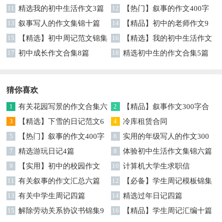
11
精选我的初中生活作文3篇
12
【热门】叙事的作文400字
13
叙事写人的作文集锦十篇
集锦7篇
14
【精品】初中的老师作文9
15
【精选】初中周记范文锦集
篇
16
【精选】我的初中生活作文
9篇
17
初中成长作文合集8篇
汇编八篇
18
精选初中生的作文合集5篇
猜你喜欢
1
有关花园写景的作文合集六
2
【精品】叙事作文300字合
篇
3
【精选】下雪的日记范文6
集5篇
4
冷库租赁合同
篇
5
【热门】叙事的作文400字
6
实用的年级写人的作文300
合集9篇
7
精选游玩日记4篇
字合集九篇
8
体验初中生活作文集锦六篇
9
【实用】初中的校园作文
10
计算机大学生求职信
300字汇总7篇
11
有关叙事的作文汇总六篇
12
【必备】学生周记模板锦集
13
有关中学生周记四篇
五篇
14
精选过年日记四篇
15
解除劳动关系协议书锦集9
16
【精品】学生周记汇编十篇