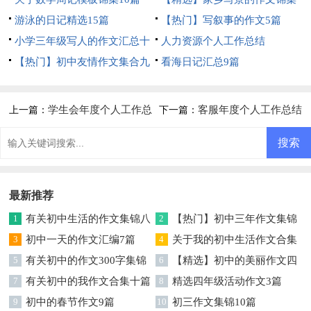
游泳的日记精选15篇
5篇
【热门】写叙事的作文5篇
小学三年级写人的作文汇总十
人力资源个人工作总结
篇
【热门】初中友情作文集合九
看海日记汇总9篇
篇
学生会年度个人工作总
客服年度个人工作总结
上一篇：
下一篇：
结
15篇
最新推荐
1
有关初中生活的作文集锦八
2
【热门】初中三年作文集锦
篇
3
初中一天的作文汇编7篇
六篇
4
关于我的初中生活作文合集
5
有关初中的作文300字集锦
七篇
6
【精选】初中的美丽作文四
七篇
7
有关初中的我作文合集十篇
篇
8
精选四年级活动作文3篇
9
初中的春节作文9篇
10
初三作文集锦10篇