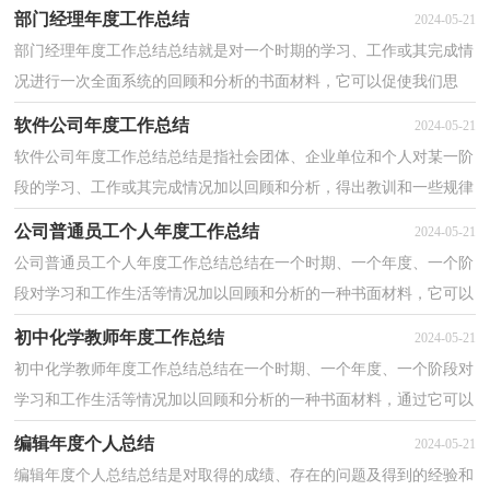
我们一起来学习写总结吧。但是却发现不知道该写...
部门经理年度工作总结
2024-05-21
部门经理年度工作总结总结就是对一个时期的学习、工作或其完成情
况进行一次全面系统的回顾和分析的书面材料，它可以促使我们思
考，不如立即行动起来写一份总结吧。总结你想好怎...
软件公司年度工作总结
2024-05-21
软件公司年度工作总结总结是指社会团体、企业单位和个人对某一阶
段的学习、工作或其完成情况加以回顾和分析，得出教训和一些规律
性认识的一种书面材料，它可以给我们下一阶段的...
公司普通员工个人年度工作总结
2024-05-21
公司普通员工个人年度工作总结总结在一个时期、一个年度、一个阶
段对学习和工作生活等情况加以回顾和分析的一种书面材料，它可以
提升我们发现问题的能力，让我们一起来学习写总...
初中化学教师年度工作总结
2024-05-21
初中化学教师年度工作总结总结在一个时期、一个年度、一个阶段对
学习和工作生活等情况加以回顾和分析的一种书面材料，通过它可以
全面地、系统地了解以往的学习和工作情况，让我...
编辑年度个人总结
2024-05-21
编辑年度个人总结总结是对取得的成绩、存在的问题及得到的经验和