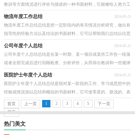
教训等方面情况进行评价与描述的一种书面材料，它能够给人努力工
作的动力，不如静下心来好好写写总结吧。那么总...
物流年度工作总结
2024-05-21
物流年度工作总结总结是把一定阶段内的有关情况分析研究，做出有
指导性的经验方法以及结论的书面材料，它可以帮助我们总结以往思
想，发扬成绩，让我们抽出时间写写总结吧。但是总结...
公司年度个人总结
2024-05-21
公司年度个人总结总结是在某一时期、某一项目或某些工作告一段落
或者全部完成后进行回顾检查、分析评价，从而得出教训和一些规律
性认识的一种书面材料，它能使我们及时找出错误...
医院护士年度个人总结
2024-05-21
医院护士年度个人总结总结是指对某一阶段的工作、学习或思想中的
经验或情况加以总结和概括的书面材料，它可使零星的、肤浅的、表
面的感性认知上升到全面的、系统的、本质的理...
1
2
3
4
5
首页
上一页
下一页
尾页
热门美文